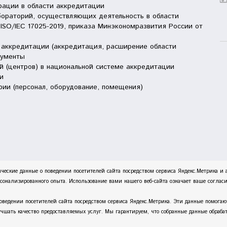
рации в области аккредитации
бораторий, осуществляющих деятельность в области
ISO/IEC 17025-2019, приказа Минэкономразвития России от
е аккредитации (аккредитация, расширение области
кументы
 (центров) в национальной системе аккредитации
и
рии (персонал, оборудование, помещения)
ческие данные о поведении посетителей сайта посредством сервиса Яндекс.Метрика и
нализированного опыта. Использование вами нашего веб-сайта означает ваше согласие
оведении посетителей сайта посредством сервиса Яндекс.Метрика. Эти данные помогаю
чшать качество предоставляемых услуг. Мы гарантируем, что собранные данные обраба