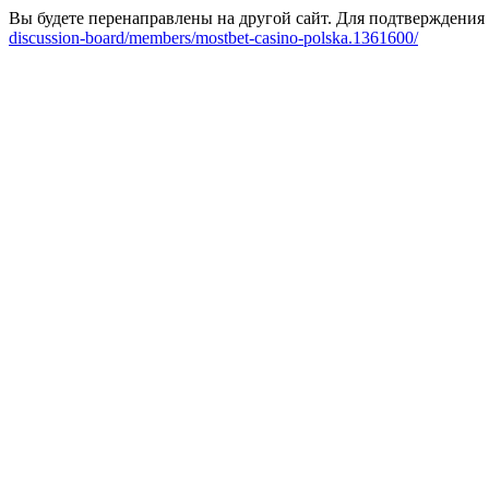
Вы будете перенаправлены на другой сайт. Для подтверждения
discussion-board/members/mostbet-casino-polska.1361600/